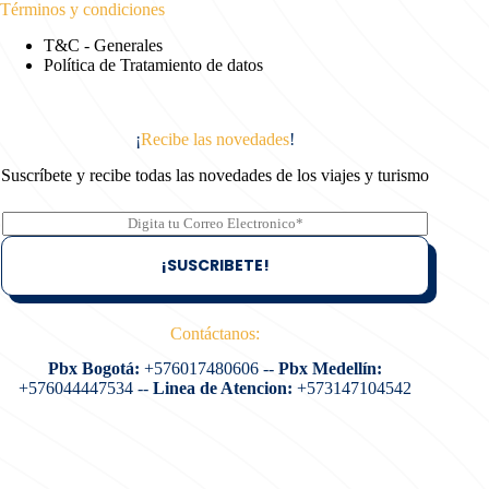
Términos y condiciones
T&C - Generales
Política de Tratamiento de datos
¡
Recibe las novedades
!
Suscríbete y recibe todas las novedades de los viajes y turismo
C
o
r
¡SUSCRIBETE!
r
e
o
E
Contáctanos:
l
e
Pbx Bogotá:
+576017480606
--
Pbx Medellín:
c
+576044447534
--
Linea de Atencion:
+573147104542
t
r
o
n
i