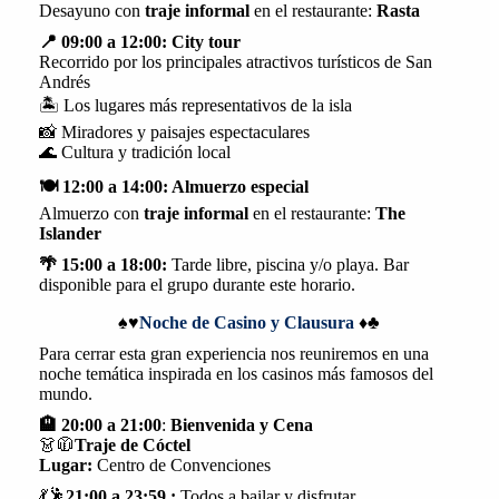
Desayuno con
traje informal
en el restaurante:
Rasta
📍 09:00 a 12:00: City tour
Recorrido por los principales atractivos turísticos de San
Andrés
🏝️ Los lugares más representativos de la isla
📸 Miradores y paisajes espectaculares
🌊 Cultura y tradición local
🍽️ 12:00 a 14:00: Almuerzo especial
Almuerzo con
traje informal
en el restaurante:
The
Islander
🌴 15:00 a 18:00:
Tarde libre, piscina y/o playa. Bar
disponible para el grupo durante este horario.
♠️♥️
Noche de Casino y Clausura
♦️♣️
Para cerrar esta gran experiencia nos reuniremos en una
noche temática inspirada en los casinos más famosos del
mundo.
🏨
20:00 a 21:00
:
Bienvenida y Cena
👗🧥
Traje de Cóctel
Lugar:
Centro de Convenciones
💃🕺
21:00 a 23:59 :
Todos a bailar y disfrutar